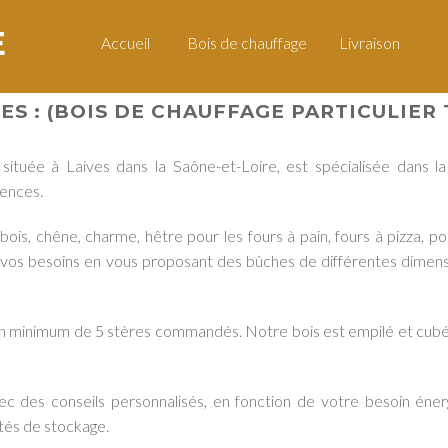
E
Accueil
Bois de chauffage
Livraison
CES
:
(BOIS DE CHAUFFAGE PARTICULIER 
, située à Laives dans la Saône-et-Loire, est spécialisée dans 
ences.
s, chêne, charme, hêtre pour les fours à pain, fours à pizza, po
e vos besoins en vous proposant des bûches de différentes dimen
un minimum de 5 stères commandés. Notre bois est empilé et cubé
vec des conseils personnalisés, en fonction de votre besoin éne
ités de stockage.